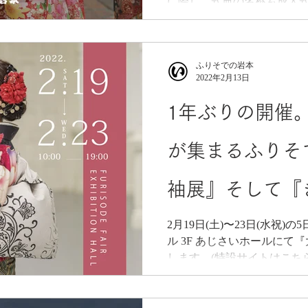
に際し、式典の名称も成人
と変更となりました。(仮称
ふりそでの岩本
2022年2月13日
1年ぶりの開催。
が集まるふりそ
袖展』そして『
2月19日(土)〜23日(水祝)
ル 3F あじさいホールにて
します。(特設サイトはこちら ) 毎年、2月と9月に
ているのですが、去年の夏
接種会場になっていたため