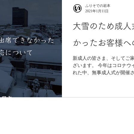
ふりそでの岩本
2021年1月11日
大雪のため成人
かったお客様へ
新成人の皆さま、そしてご
ざいます。 今年はコロナウ
れた中、無事成人式が開催さ
っとしたのも束の間、8日か
変な1日となったことと存じ
る中、福井市、鯖江市