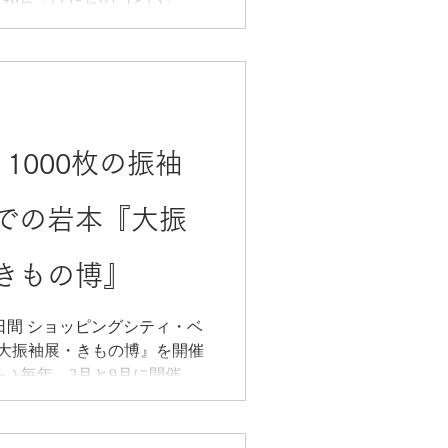
式から「はたちのつどい」へ
・未定の自治体もあり)
1000枚の振袖
での岩本『大振
きもの博』
の5日間 ショッピングシティ・ベ
『大振袖展・きもの博』を開催
開催し
はあじさいホールがワクチン
開催ができま