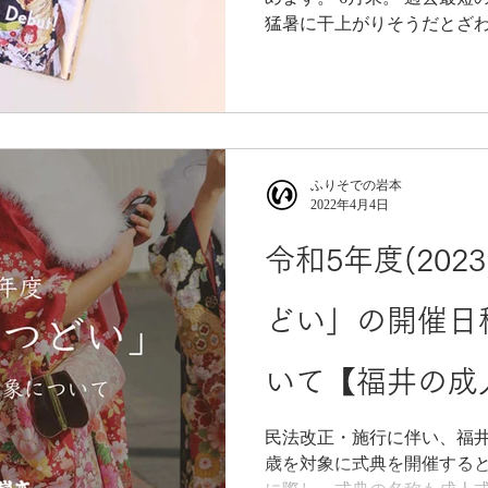
猛暑に干上がりそうだとざわ
よそ目に弊社社員は別の話
「これは過去最高でしょ」 
いいね」 「流行り
ふりそでの岩本
2022年4月4日
令和5年度(202
どい」の開催日
いて【福井の成
民法改正・施行に伴い、福井
歳を対象に式典を開催する