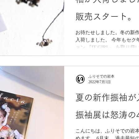
販売スタート。
お待たせしました。冬の新
入荷しました。 今年もセク
ョン 『IT GIRL』 を取
回も大変ご好評いただき、
ありがとうございました。 
ちら 4枚だけ
ふりそでの岩本
2022年7月1日
夏の新作振袖が
振袖展は怒涛の
こんにちは、ふりそでの岩本
めます。 6月末。 過去最