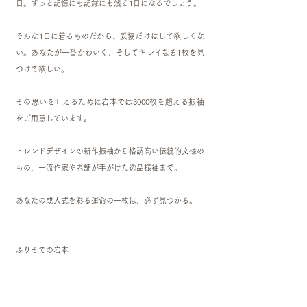
日。
ずっと記憶にも記録にも残る1日になるでしょう。
そんな1日に着るものだから、妥協だけはして欲しくな
い。
あなたが一番かわいく、そしてキレイなる1枚を見
つけて欲しい。
その思いを叶えるために​
岩本では3000枚を超える振袖
をご用意しています。
トレンドデザインの新作振袖から格調高い伝統的文様の
もの、
一流作家や老舗が手がけた逸品振袖まで。
​あなたの成人式を彩る運命の一枚は、必ず見つかる。
​​ふりそでの岩本