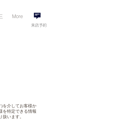
三
More
来店予約
)を介してお客様か
様を特定できる情報
り扱います。