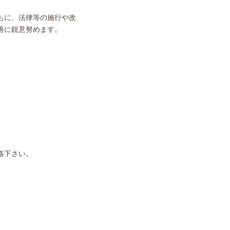
もに、法律等の施行や改
善に鋭意努めます。
絡下さい。