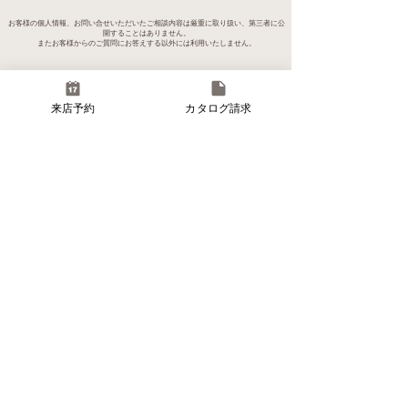
お客様の個人情報、お問い合せいただいたご相談内容は厳重に取り扱い、第三者に公
開することはありません。
またお客様からのご質問にお答えする以外には利用いたしません。
来店予約
カタログ請求
創業200有余年。
ふりそでの岩本は、江戸天保年間に始まり明治・
大正・昭和そして平成の200年間の長きに亘り、こ
こ福井県で呉服店を営んできました。和装のこと
なら何なりとお申し付けください。
​新成人とそのご家族の素晴らしい1日を作るため、
これからも最大限の努力を続けてまいります。
​あなたにとっても、ご家族のみなさまにとっても
素晴らしい1日になりますように。